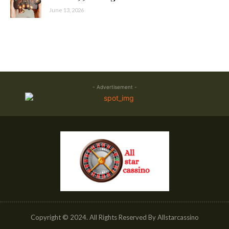
June 13, 2026
- Advertisement -
Copyright © 2024. All Rights Reserved By Allstarcassino