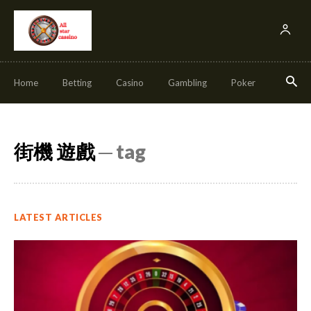
Home
Betting
Casino
Gambling
Poker
Slot
街機 遊戲
─ tag
LATEST ARTICLES