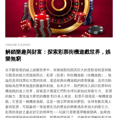
ONLINE CASINO
解鎖樂趣與財富：探索彩票街機遊戲世界，娛
樂無窮
在不斷發展的線上娛樂世界中，有兩個類別因其巨大的受歡迎程度和吸
引觀眾的能力而脫穎而出：彩票（彩票）和街機遊戲（街機遊戲）。無
論您是尋找潛在大獎的快感，還是經典街機遊戲的懷舊樂趣，這些活動
都能為您帶來無盡的樂趣和刺激。在本文中，我們將深入探討彩票和街
機遊戲的迷人世界，探索是什麼讓它們對全球玩家如此有吸引力。 彩票
的魅力：實現遠大夢想的機會 對許多人來說，彩票不僅僅是一種機會遊
戲；它更是一種機會遊戲。這是一個立即致富的夢想。全球有數百萬人
參與彩票，可能贏得一筆改變生活的獎金的興奮感具有強大的吸引力。
彩票的美妙之處在於它的簡單性——玩家只需要選擇幾個號碼，如果他
們的號碼與抽中的號碼相符，那麼他們就贏了。這種易於理解的形式使